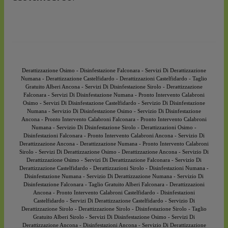
Derattizzazione Osimo
-
Disinfestazione Falconara
-
Servizi Di Derattizzazione
Numana
-
Derattizzazione Castelfidardo
-
Derattizzazioni Castelfidardo
-
Taglio
Gratuito Alberi Ancona
-
Servizi Di Disinfestazione Sirolo
-
Derattizzazione
Falconara
-
Servizi Di Disinfestazione Numana
-
Pronto Intervento Calabroni
Osimo
-
Servizi Di Disinfestazione Castelfidardo
-
Servizio Di Disinfestazione
Numana
-
Servizio Di Disinfestazione Osimo
-
Servizio Di Disinfestazione
Ancona
-
Pronto Intervento Calabroni Falconara
-
Pronto Intervento Calabroni
Numana
-
Servizio Di Disinfestazione Sirolo
-
Derattizzazioni Osimo
-
Disinfestazioni Falconara
-
Pronto Intervento Calabroni Ancona
-
Servizio Di
Derattizzazione Ancona
-
Derattizzazione Numana
-
Pronto Intervento Calabroni
Sirolo
-
Servizi Di Derattizzazione Osimo
-
Derattizzazione Ancona
-
Servizio Di
Derattizzazione Osimo
-
Servizi Di Derattizzazione Falconara
-
Servizio Di
Derattizzazione Castelfidardo
-
Derattizzazioni Sirolo
-
Disinfestazioni Numana
-
Disinfestazione Numana
-
Servizio Di Derattizzazione Numana
-
Servizio Di
Disinfestazione Falconara
-
Taglio Gratuito Alberi Falconara
-
Derattizzazioni
Ancona
-
Pronto Intervento Calabroni Castelfidardo
-
Disinfestazioni
Castelfidardo
-
Servizi Di Derattizzazione Castelfidardo
-
Servizio Di
Derattizzazione Sirolo
-
Derattizzazione Sirolo
-
Disinfestazione Sirolo
-
Taglio
Gratuito Alberi Sirolo
-
Servizi Di Disinfestazione Osimo
-
Servizi Di
Derattizzazione Ancona
-
Disinfestazioni Ancona
-
Servizio Di Derattizzazione