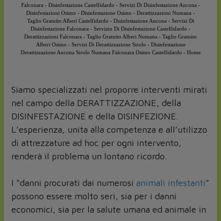
Falconara
-
Disinfestazione Castelfidardo
-
Servizi Di Disinfestazione Ancona
-
Disinfestazioni Osimo
-
Disinfestazione Osimo
-
Derattizzazioni Numana
-
Taglio Gratuito Alberi Castelfidardo
-
Disinfestazione Ancona
-
Servizi Di
Disinfestazione Falconara
-
Servizio Di Disinfestazione Castelfidardo
-
Derattizzazioni Falconara
-
Taglio Gratuito Alberi Numana
-
Taglio Gratuito
Alberi Osimo
-
Servizi Di Derattizzazione Sirolo
-
Disinfestazione
Derattizzazione Ancona Sirolo Numana Falconara Osimo Castelfidardo
-
Home
Siamo specializzati nel proporre interventi mirati
nel campo della DERATTIZZAZIONE, della
DISINFESTAZIONE e della DISINFEZIONE.
L’esperienza, unita alla competenza e all’utilizzo
di attrezzature ad hoc per ogni intervento,
renderà il problema un lontano ricordo.
I “danni procurati dai numerosi
animali infestanti
”
possono essere molto seri, sia per i danni
economici, sia per la salute umana ed animale in