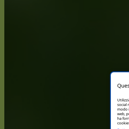
Ques
Utilizz
social 
modo in
web, p
ha forn
cookies