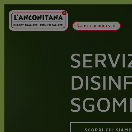
+39 338 9861530
SERVI
DISIN
SGOMB
SCOPRI CHI SIAM