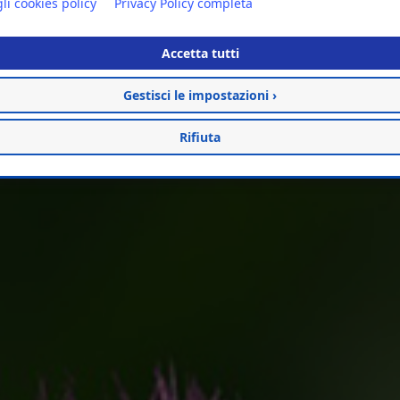
li cookies policy
Privacy Policy completa
Accetta tutti
Gestisci le impostazioni ›
Rifiuta