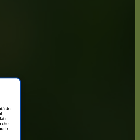
ità dei
ul
dati
i che
nostri