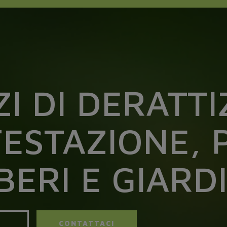
ZI DI DERATT
FESTAZIONE, P
ERI E GIARD
O
CONTATTACI